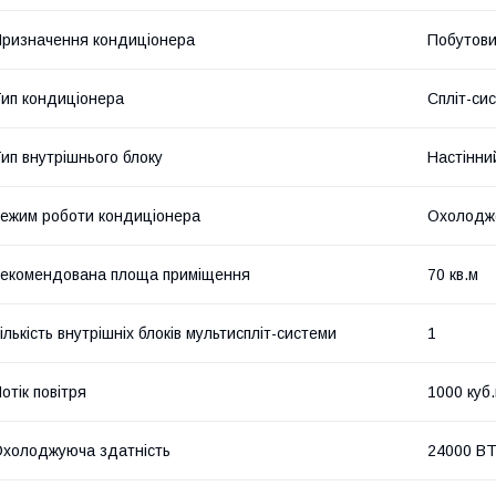
ризначення кондиціонера
Побутов
ип кондиціонера
Спліт-си
ип внутрішнього блоку
Настінни
ежим роботи кондиціонера
Охолодже
екомендована площа приміщення
70 кв.м
ількість внутрішніх блоків мультиспліт-системи
1
отік повітря
1000 куб
холоджуюча здатність
24000 BT