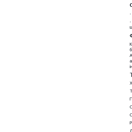
-
-
ш
К
б
A
а
і
Х
Т
П
С
С
Р
Д