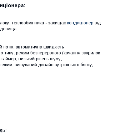
диціонера:
блоку, теплообмінника - захищає
кондиціонер
від
едовища.
 потік, автоматична швидкість
о типу, режим безперервного (качання закрилок
аймер, низький рівень шуму,
 режим, вишуканий дизайн вутрішнього блоку,
 дБ;