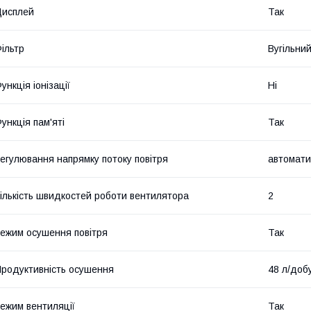
Дисплей
Так
ільтр
Вугільни
ункція іонізації
Ні
ункція пам'яті
Так
егулювання напрямку потоку повітря
автомати
ількість швидкостей роботи вентилятора
2
ежим осушення повітря
Так
родуктивність осушення
48 л/доб
ежим вентиляції
Так