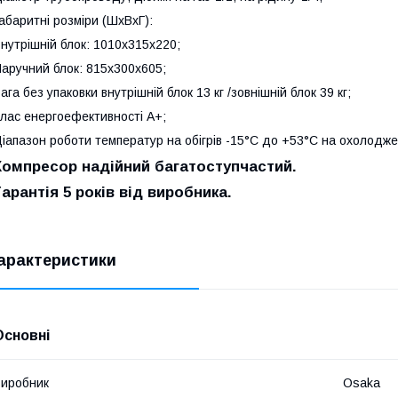
абаритні розміри (ШхВхГ):
нутрішній блок: 1010x315х220;
аручний блок: 815x300х605;
ага без упаковки внутрішній блок 13 кг /зовнішній блок 39 кг;
лас енергоефективності А+;
іапазон роботи температур на обігрів -15°С до +53°С на охолодже
Компресор надійний багатоступчастий.
Гарантія 5 років від виробника.
арактеристики
Основні
иробник
Osaka