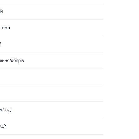
ий
стема
й
ння/обігрів
.м/год
U/г