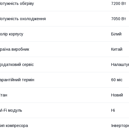
отужність обігріву
7200 Вт
отужність охолодження
7050 Вт
олір корпусу
Білий
раїна виробник
Китай
одатковий сервіс
Налаштув
арантійний термін
60 міс
Стан
Новий
i-Fi модуль
Ні
ип компресора
Інвертор