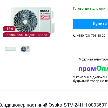
Готово до відправки
Купити
–16%
Залишилось
0
0
днів
0
0
0
0
0
0
+380 (93) 793-88-20
У компанії підключені
будь-який товар не п
Кондиціонер настінний Osaka STV-24HH 0003607