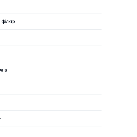
й фільтр
чна
у