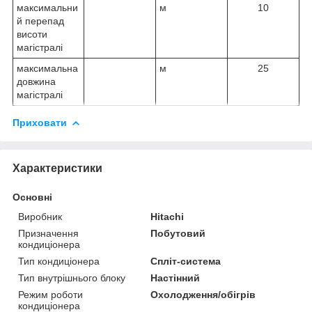
максимальни
м
10
й перепад
висоти
магістралі
максимальна
м
25
довжина
магістралі
Приховати
Характеристики
Основні
Виробник
Hitachi
Призначення
Побутовий
кондиціонера
Тип кондиціонера
Спліт-система
Тип внутрішнього блоку
Настінний
Режим роботи
Охолодження/обігрів
кондиціонера