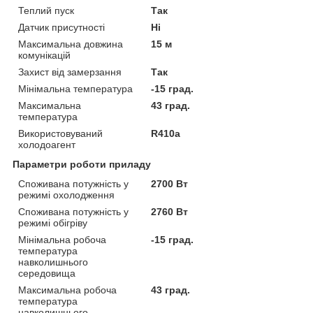
Теплий пуск
Так
Датчик присутності
Ні
Максимальна довжина
15 м
комунікацій
Захист від замерзання
Так
Мінімальна температура
-15 град.
Максимальна
43 град.
температура
Використовуваний
R410a
холодоагент
Параметри роботи приладу
Споживана потужність у
2700 Вт
режимі охолодження
Споживана потужність у
2760 Вт
режимі обігріву
Мінімальна робоча
-15 град.
температура
навколишнього
середовища
Максимальна робоча
43 град.
температура
навколишнього