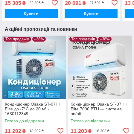
15 305
20 691
13 
₴
₴
22 305 ₴
27 691 ₴
Купити
Купити
Акційні пропозиції та новинки
Топ продажів
–38%
Топ продажів
–38%
Кондиціонер Osaka ST-07HH
Кондиціонер Osaka ST-07HH
Elite до -7°С до 20 м² -
Elite 7000 BTU — система
1630112349
on/off
Готово до відправки
Готово до відправки
11 202
11 203
₴
₴
18 202 ₴
18 203 ₴