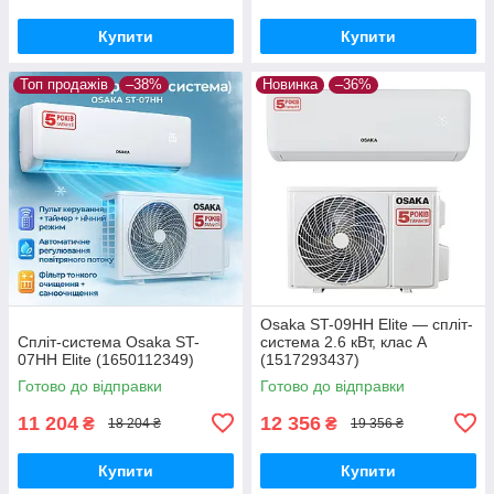
Купити
Купити
Топ продажів
–38%
Новинка
–36%
Osaka ST-09HH Elite — спліт-
Спліт-система Osaka ST-
система 2.6 кВт, клас А
07HH Elite (1650112349)
(1517293437)
Готово до відправки
Готово до відправки
11 204
12 356
₴
₴
18 204 ₴
19 356 ₴
Купити
Купити