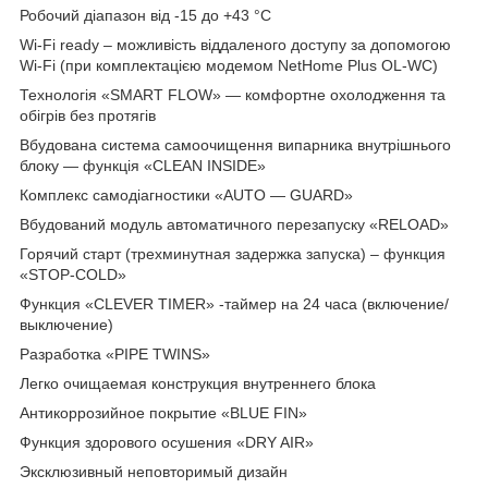
Робочий діапазон від -15 до +43 °C
Wi-Fi ready – можливість віддаленого доступу за допомогою
Wi-Fi (при комплектацією модемом NetHome Plus OL-WC)
Технологія «SMART FLOW» — комфортне охолодження та
обігрів без протягів
Вбудована система самоочищення випарника внутрішнього
блоку — функція «CLEAN INSIDE»
Комплекс самодіагностики «AUTO — GUARD»
Вбудований модуль автоматичного перезапуску «RELOAD»
Горячий старт (трехминутная задержка запуска) – функция
«STOP-COLD»
Функция «СLEVER TIMER» -таймер на 24 часа (включение/
выключение)
Разработка «PIPE TWINS»
Легко очищаемая конструкция внутреннего блока
Антикоррозийное покрытие «BLUE FIN»
Функция здорового осушения «DRY AIR»
Эксклюзивный неповторимый дизайн