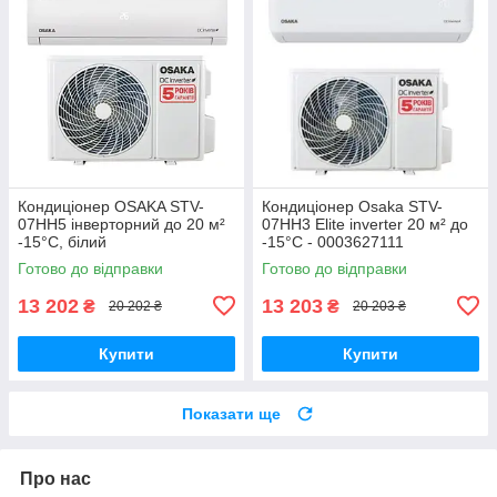
Кондиціонер OSAKA STV-
Кондиціонер Osaka STV-
07HH5 інверторний до 20 м²
07HH3 Elite inverter 20 м² до
-15°C, білий
-15°C - 0003627111
Готово до відправки
Готово до відправки
13 202
13 203
₴
₴
20 202 ₴
20 203 ₴
Купити
Купити
Показати ще
Про нас