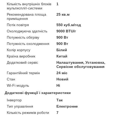
Кількість внутрішніх блоків
1
мультиспліт-системи
Рекомендована площа
25 кв.м
приміщення
Потік повітря
550 куб.м/год
Охолоджуюча здатність
9000 BTU/г
Потужність обігріву
900 Вт
Потужність охолодження
900 Вт
Колір корпусу
Білий
Країна виробник
Китай
Додатковий сервіс
Налаштування, Установка,
Сервісне обслуговування
Гарантійний термін
24 міс
Стан
Новий
Wi-Fi модуль
Ні
Додаткові функції і характеристики
Інвертор
Так
Тип управління
Електронне
Кількість режимів роботи
7