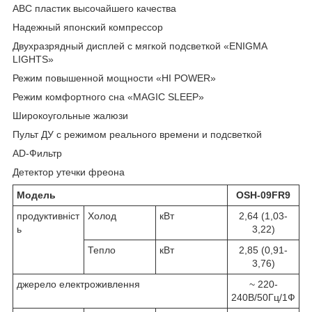
ABC пластик высочайшего качества
Надежный японский компрессор
Двухразрядный дисплей c мягкой подсветкой «ENIGMA
LIGHTS»
Режим повышенной мощности «HI POWER»
Режим комфортного сна «MAGIC SLEEP»
Широкоугольные жалюзи
Пульт ДУ с режимом реального времени и подсветкой
AD-Фильтр
Детектор утечки фреона
Модель
OSH-09FR9
продуктивніст
Холод
кВт
2,64 (1,03-
ь
3,22)
Тепло
кВт
2,85 (0,91-
3,76)
джерело електроживлення
~ 220-
240В/50Гц/1Ф