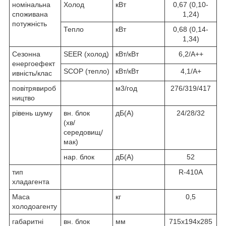
номінальна
Холод
кВт
0,67 (0,10-
споживана
1,24)
потужність
Тепло
кВт
0,68 (0,14-
1,34)
Сезонна
SEER (холод)
кВт/кВт
6,2/А++
енергоефект
SCOP (тепло)
кВт/кВт
4,1/А+
ивність/клас
повітрявироб
м3/год
276/319/417
ництво
рівень шуму
вн. блок
дБ(А)
24/28/32
(хв/
середовищ/
мак)
нар. блок
дБ(А)
52
тип
R-410A
хладагента
Маса
кг
0,5
холодоагенту
габаритні
вн. блок
мм
715х194х285