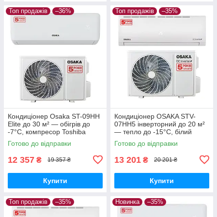
Топ продажів
–36%
Топ продажів
–35%
Кондиціонер Osaka ST-09HH
Кондиціонер OSAKA STV-
Elite до 30 м² — обігрів до
07HH5 інверторний до 20 м²
-7°C, компресор Toshiba
— тепло до -15°C, білий
Готово до відправки
Готово до відправки
12 357
13 201
₴
₴
19 357 ₴
20 201 ₴
Купити
Купити
Топ продажів
–35%
Новинка
–35%