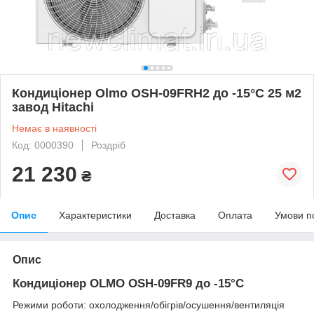
Кондиціонер Olmo OSH-09FRH2 до -15°С 25 м2
завод Hitachi
Немає в наявності
Код: 0000390
Роздріб
21 230
₴
Опис
Характеристики
Доставка
Оплата
Умови п
Опис
Кондиціонер OLMO OSH-09FR9 до -15°С
Режими роботи: охолодження/обігрів/осушення/вентиляція