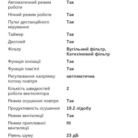
Автоматичний режим
Так
роботи
Нічний режим роботи
Так
Пульт дистанційного
Так
керування
Таймер
Так
Дисплей
Так
Фільтр
Вугільний фільтр,
Катехіновий фільтр
Функція іонізації
Так
Функція пам'яті
Так
Регулювання напрямку
автоматична
потоку повітря
Кількість швидкостей
2
роботи вентилятора
Режим осушення повітря
Так
Продуктивність осушення
19.2 л/добу
Режим вентиляції
Так
Режим припливної
Ні
вентиляції
Рівень шуму
23 дБ