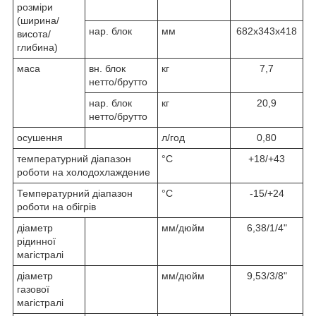
розміри
(ширина/
нар. блок
мм
682х343х418
висота/
глибина)
маса
вн. блок
кг
7,7
нетто/брутто
нар. блок
кг
20,9
нетто/брутто
осушення
л/год
0,80
температурний діапазон
°C
+18/+43
роботи на холодохлаждение
Температурний діапазон
°C
-15/+24
роботи на обігрів
діаметр
мм/дюйм
6,38/1/4"
рідинної
магістралі
діаметр
мм/дюйм
9,53/3/8"
газової
магістралі