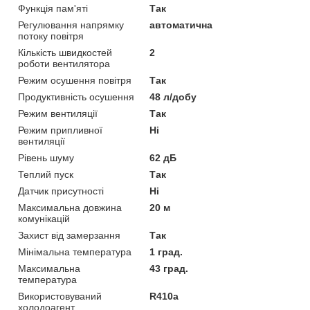
Функція пам'яті
Так
Регулювання напрямку
автоматична
потоку повітря
Кількість швидкостей
2
роботи вентилятора
Режим осушення повітря
Так
Продуктивність осушення
48 л/добу
Режим вентиляції
Так
Режим припливної
Ні
вентиляції
Рівень шуму
62 дБ
Теплий пуск
Так
Датчик присутності
Ні
Максимальна довжина
20 м
комунікацій
Захист від замерзання
Так
Мінімальна температура
1 град.
Максимальна
43 град.
температура
Використовуваний
R410a
холодоагент