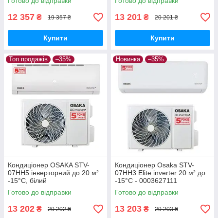
Готово до відправки
Готово до відправки
12 357
13 201
₴
₴
19 357 ₴
20 201 ₴
Купити
Купити
Топ продажів
–35%
Новинка
–35%
Кондиціонер OSAKA STV-
Кондиціонер Osaka STV-
07HH5 інверторний до 20 м²
07HH3 Elite inverter 20 м² до
-15°C, білий
-15°C - 0003627111
Готово до відправки
Готово до відправки
13 202
13 203
₴
₴
20 202 ₴
20 203 ₴