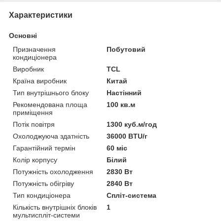
Характеристики
Основні
Призначення
Побутовий
кондиціонера
Виробник
TCL
Країна виробник
Китай
Тип внутрішнього блоку
Настінний
Рекомендована площа
100 кв.м
приміщення
Потік повітря
1300 куб.м/год
Охолоджуюча здатність
36000 BTU/г
Гарантійний термін
60 міс
Колір корпусу
Білий
Потужність охолодження
2830 Вт
Потужність обігріву
2840 Вт
Тип кондиціонера
Спліт-система
Кількість внутрішніх блоків
1
мультиспліт-системи