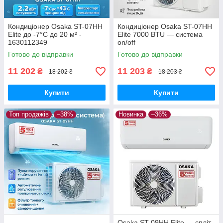
Кондиціонер Osaka ST-07HH
Кондиціонер Osaka ST-07HH
Elite до -7°С до 20 м² -
Elite 7000 BTU — система
1630112349
on/off
Готово до відправки
Готово до відправки
11 202
11 203
₴
₴
18 202 ₴
18 203 ₴
Купити
Купити
Топ продажів
–38%
Новинка
–36%
Osaka ST-09HH Elite — спліт-