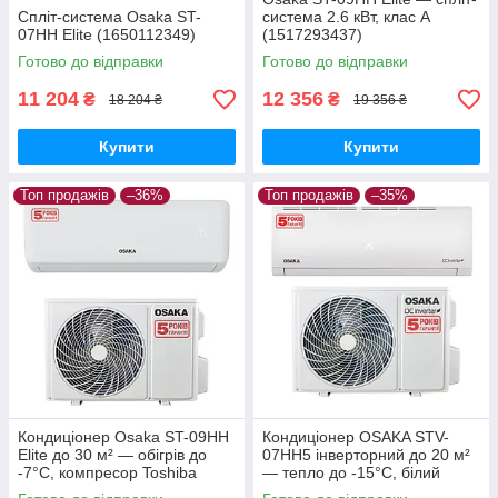
Спліт-система Osaka ST-
система 2.6 кВт, клас А
07HH Elite (1650112349)
(1517293437)
Готово до відправки
Готово до відправки
11 204
12 356
₴
₴
18 204 ₴
19 356 ₴
Купити
Купити
Топ продажів
–36%
Топ продажів
–35%
Кондиціонер Osaka ST-09HH
Кондиціонер OSAKA STV-
Elite до 30 м² — обігрів до
07HH5 інверторний до 20 м²
-7°C, компресор Toshiba
— тепло до -15°C, білий