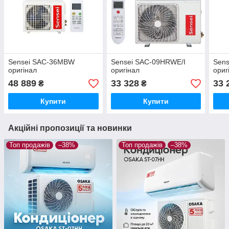
Sensei SAC-36MBW
Sensei SAC-09HRWE/I
Sens
оригінал
оригінал
ориг
48 889
33 328
33 
₴
₴
Купити
Купити
Акційні пропозиції та новинки
Топ продажів
–38%
Топ продажів
–38%