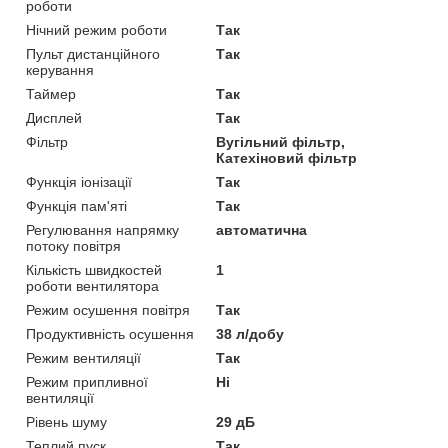
роботи
Нічний режим роботи
Так
Пульт дистанційного
Так
керування
Таймер
Так
Дисплей
Так
Фільтр
Вугільний фільтр,
Катехіновий фільтр
Функція іонізації
Так
Функція пам'яті
Так
Регулювання напрямку
автоматична
потоку повітря
Кількість швидкостей
1
роботи вентилятора
Режим осушення повітря
Так
Продуктивність осушення
38 л/добу
Режим вентиляції
Так
Режим припливної
Ні
вентиляції
Рівень шуму
29 дБ
Теплий пуск
Так