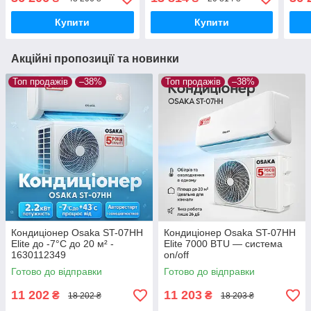
Купити
Купити
Акційні пропозиції та новинки
Топ продажів
–38%
Топ продажів
–38%
Кондиціонер Osaka ST-07HH
Кондиціонер Osaka ST-07HH
Elite до -7°С до 20 м² -
Elite 7000 BTU — система
1630112349
on/off
Готово до відправки
Готово до відправки
11 202
11 203
₴
₴
18 202 ₴
18 203 ₴