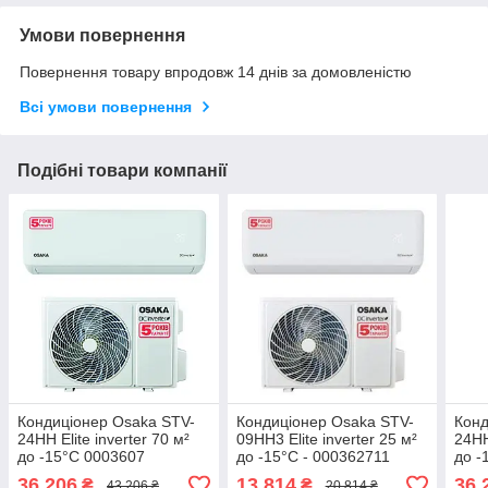
Умови повернення
Повернення товару впродовж 14 днів за домовленістю
Всі умови повернення
Подібні товари компанії
Кондиціонер Osaka STV-
Кондиціонер Osaka STV-
Конд
24HH Elite inverter 70 м²
09HH3 Elite inverter 25 м²
24HH
до -15°C 0003607
до -15°C - 000362711
до -
36 206
13 814
36 
₴
₴
43 206 ₴
20 814 ₴