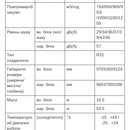
Повітрявироб
м3/год
750/850/900/9
ництво
50/
/1000/1100/12
50
Рівень шуму
вн. блок (м/с/
дБ(А)
29/34/36/37/3
мак)
9/42/45
нар. блок
дБ(А)
57
Тип
R32
хладагента
Габаритні
вн. блок
мм
970X300X224
розміри
(ширина/
нар. блок
мм
965X700X396
висота/
глибина)
Маса
вн. блок
кг
16.5
нар. блок
кг
53.5
Температурн
(холод/тепло)
°З
-15...+43 /
ий діапазон
-25...+24
роботи