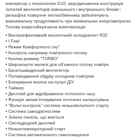
компресор з технологією G10, аеродинамічна конструкція
лопатей вентиляторів зовнішнього і внутрішнього блоків і
рельєфна поверхня теплообмінника забезпечують
максимальну продуктивність при мінімальних енерговитратах.
Топова енергозберігаюча комплектація.
• Високоефективний екологічний холодоагент R32
• I Feel
• Режим Комфортного сну"
• Контроль напрямку повітряного потоку
• Кнопка режиму "TURBO"
• Ширококутні жалюзі для об'ємного потоку повітря
• Багатошвидкісний вентилятор
• Попередження обдуву холодним повітрям
• Блокування кнопок на пульті Д/У
• Таймер
• Дисплей для відображення поточного часу
• Функція запам'ятовування поточних налаштувань
• "Вольт-контроль" система низьковольтного старту
• Система самодіагностики
• Знімна панель, що миється
• Світлодіодний дисплей
• Низькотемпературний старт
• Система автоматичного самоочищення