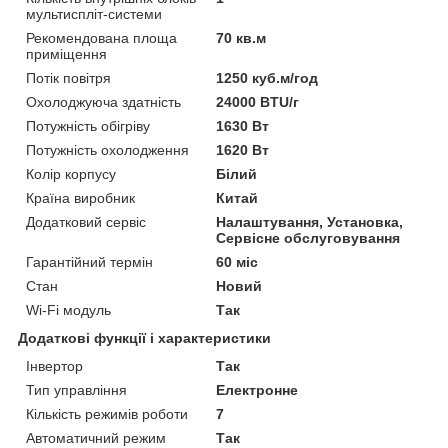
мультиспліт-системи
Рекомендована площа
70 кв.м
приміщення
Потік повітря
1250 куб.м/год
Охолоджуюча здатність
24000 BTU/г
Потужність обігріву
1630 Вт
Потужність охолодження
1620 Вт
Колір корпусу
Білий
Країна виробник
Китай
Додатковий сервіс
Налаштування, Установка,
Сервісне обслуговування
Гарантійний термін
60 міс
Стан
Новий
Wi-Fi модуль
Так
Додаткові функції і характеристики
Інвертор
Так
Тип управління
Електронне
Кількість режимів роботи
7
Автоматичний режим
Так