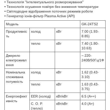
• Технологія "Інтелектуального розморожування"
• Технологія осушення повітря без зниження температури
• Світлодіодне відображення поточних режимів роботи
• Генератор іонів-фільтр Plasma Active (API)
Модель
GK-24TS2
Продуктивніс
холод
кВт
7.00 (1.93-
ть
8.85)
тепло
кВт
7.40 (1.80-
10.63)
Джерело
~ 220-
електроживл
240В/50Гц/1Ф
ення
Номінальна
холод
кВт
1.62 (0.43-
споживана
3.10)
потужність
тепло
кВт
1.63 (0.43-
3.75)
Енергоефект
EER (холод)
кВт/кВт
6.5 (A++)
ивність
C. O. P.
кВт/кВт
4.0 (A+)
(тепло)