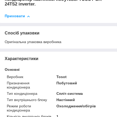
24TS2 inverter.
Приховати
Спосіб упаковки
Оригінальна упаковка виробника
Характеристики
Основні
Виробник
Tosot
Призначення
Побутовий
кондиціонера
Тип кондиціонера
Спліт-система
Тип внутрішнього блоку
Настінний
Режим роботи
Охолодження/обігрів
кондиціонера
Кількість внутрішніх блоків
1