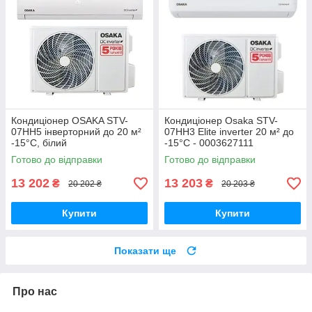
Кондиціонер OSAKA STV-
Кондиціонер Osaka STV-
07HH5 інверторний до 20 м²
07HH3 Elite inverter 20 м² до
-15°C, білий
-15°C - 0003627111
Готово до відправки
Готово до відправки
13 202
13 203
₴
₴
20 202 ₴
20 203 ₴
Купити
Купити
Показати ще
Про нас