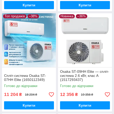
Купити
Купити
Топ продажів
–38%
Новинка
–36%
Osaka ST-09HH Elite — спліт-
Спліт-система Osaka ST-
система 2.6 кВт, клас А
07HH Elite (1650112349)
(1517293437)
Готово до відправки
Готово до відправки
11 204
12 356
₴
₴
18 204 ₴
19 356 ₴
Купити
Купити