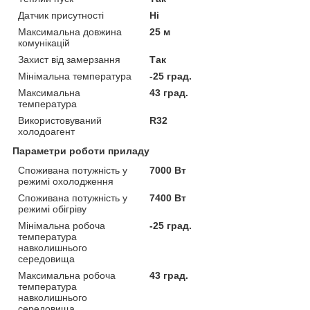
Датчик присутності
Ні
Максимальна довжина
25 м
комунікацій
Захист від замерзання
Так
Мінімальна температура
-25 град.
Максимальна
43 град.
температура
Використовуваний
R32
холодоагент
Параметри роботи приладу
Споживана потужність у
7000 Вт
режимі охолодження
Споживана потужність у
7400 Вт
режимі обігріву
Мінімальна робоча
-25 град.
температура
навколишнього
середовища
Максимальна робоча
43 град.
температура
навколишнього
середовища