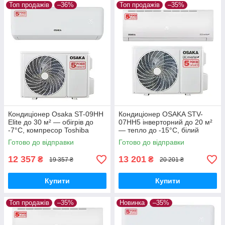
Топ продажів
–36%
Топ продажів
–35%
Кондиціонер Osaka ST-09HH
Кондиціонер OSAKA STV-
Elite до 30 м² — обігрів до
07HH5 інверторний до 20 м²
-7°C, компресор Toshiba
— тепло до -15°C, білий
Готово до відправки
Готово до відправки
12 357
13 201
₴
₴
19 357 ₴
20 201 ₴
Купити
Купити
Топ продажів
–35%
Новинка
–35%