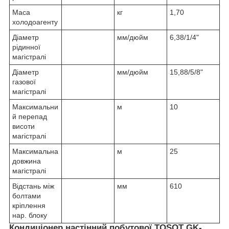
Маса
кг
1,70
холодоагенту
Діаметр
мм/дюйм
6,38/1/4"
рідинної
магістралі
Діаметр
мм/дюйм
15,88/5/8"
газової
магістралі
Максимальни
м
10
й перепад
висоти
магістралі
Максимальна
м
25
довжина
магістралі
Відстань між
мм
610
болтами
кріплення
нар. блоку
Кондиціонер настінний побутової TOSOT GK-