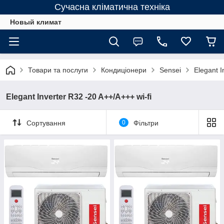
Сучасна кліматична техніка
Новый климат
Товари та послуги
Кондиціонери
Sensei
Elegant I
Elegant Inverter R32 -20 A++/А+++ wi-fi
Сортування
0
Фільтри